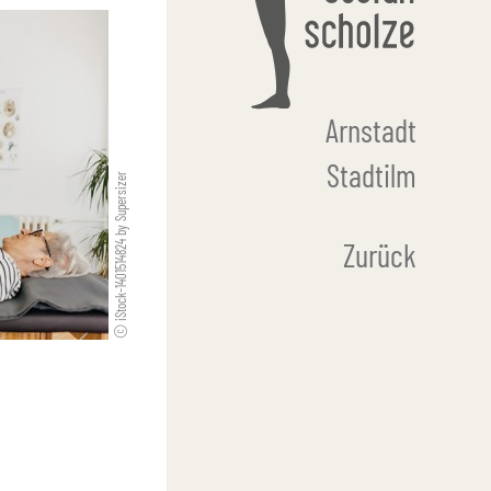
Arnstadt
Stadtilm
iStock-1401514824 by Supersizer
Zurück