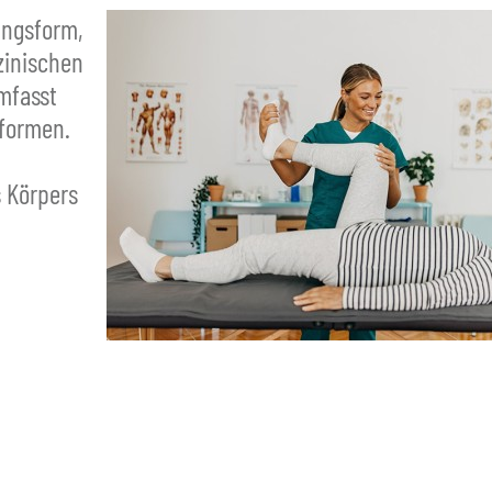
ungsform,
zinischen
mfasst
eformen.
 Körpers