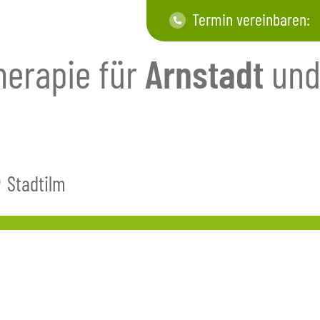
Termin vereinbaren:
herapie für
Arnstadt
un
Stadtilm
k