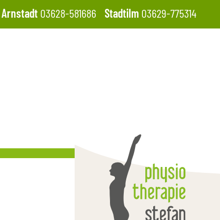
Arnstadt
03628-581686
Stadtilm
03629-775314
d