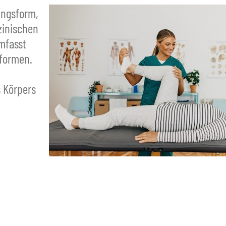
ungsform,
zinischen
mfasst
eformen.
 Körpers