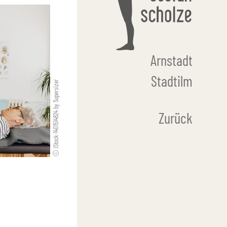
Arnstadt
Stadtilm
iStock-1401514824 by Supersizer
Zurück