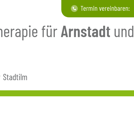
Termin vereinbaren:
herapie für
Arnstadt
un
Stadtilm
k