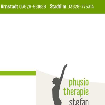
Arnstadt
03628-581686
Stadtilm
03629-775314
d